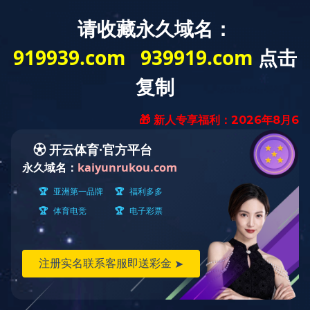
网
关
招
产
新
在
九
站
于
贤
品
闻
线
游
操作
控制
控制
船用
洁净
首
我
纳
中
资
留
(中
PC
台系
柜系
箱系
悬臂
其他
防爆
管道
页
们
士
心
讯
言
国)
列
列
列
灯
项目