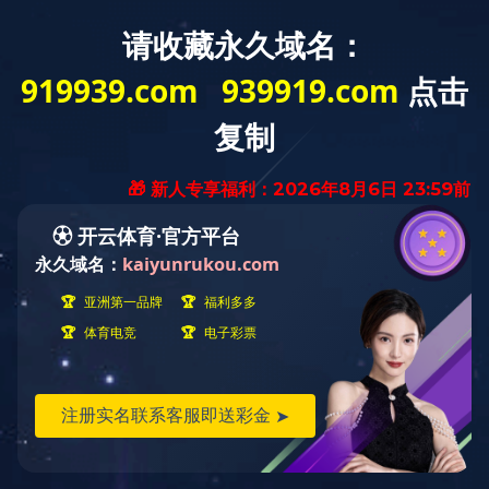
网
关
招
产
新
在
九
站
于
贤
品
闻
线
游
操作
控制
控制
船用
洁净
首
我
纳
中
资
留
(中
PC
台系
柜系
箱系
悬臂
其他
防爆
管道
页
们
士
心
讯
言
国)
列
列
列
灯
项目