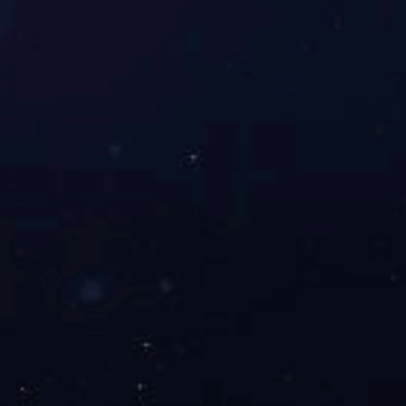
本司将致力于不断的改进产品生产工艺和品质，
并且不断的发展新的产品去保持市场的竞争能
力。正朝着现代企业的方向与时间一同前进。
以"真诚、务实、优质、高效"为企业宗旨，竭诚
为各界人士服务。
地 址：南通通州
客服热线：0513-85546685
客服邮箱：
13776901510/13338066298
1941312767@qq.c
区兴仁镇兴业路1