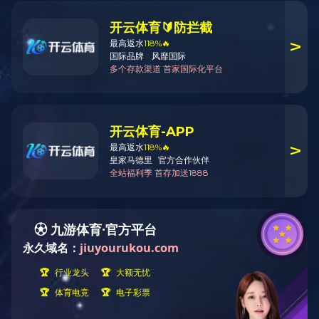
(箱)。包括(配电柜)(九游(中国))(电
器控制柜)等，正常运行时可借助
手动或自动开...
产品描述