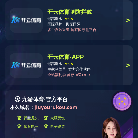
(箱)。包括(配电柜)(九游(中国))(电
器控制柜)等，正常运行时可借助
手动或自动开...
产品描述